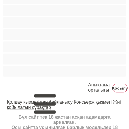
Қырылған
Үй шаруасындағы әйелдер
Үлкен емшек
Үлкен кеуделер
Үлкен көт
Әже
Анықтама
Қосылу
орталығы
Қолдау қызметімен байланысу
Консьерж қызметі
Жиі
қойылатын сұрақтар
Бұл сайт тек 18 жастан асқан адамдарға
арналған.
Осы сайтта ұсынылған барлық модельдер 18