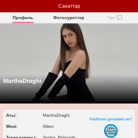
MarthaDraghi
Санаттар
Профиль
Фотосуреттер
Чат
MarthaDraghi
Аты:
MarthaDraghi
FanBoost дегеніміз не?
Мені:
Әйел
Туған қаласы:
Serbia, Belgrade