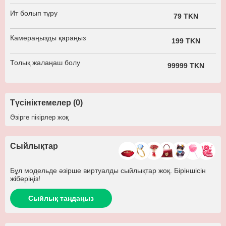
Ит болып тұру
79 TKN
Камераңызды қараңыз
199 TKN
Толық жалаңаш болу
99999 TKN
Түсініктемелер (0)
Әзірге пікірлер жоқ
Сыйлықтар
Бұл модельде әзірше виртуалды сыйлықтар жоқ. Біріншісін
жіберіңіз!
Сыйлық таңдаңыз