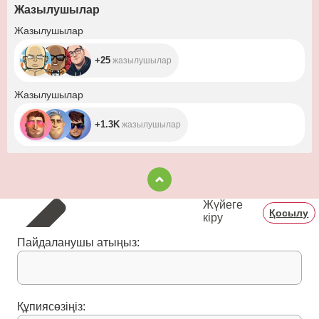
Жазылушылар
+25
Жазылушылар
+25
жазылушылар
+1.3K
Жазылушылар
+1.3K
жазылушылар
Жүйеге
Қосылу
кіру
Пайдаланушы атыңыз:
Құпиясөзіңіз: