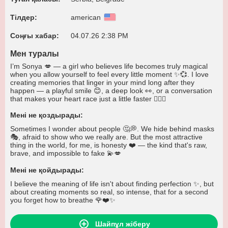
Тілдер:
american
Соңғы хабар:
04.07.26 2:38 PM
Мен туралы
I’m Sonya 💋 — a girl who believes life becomes truly magical
when you allow yourself to feel every little moment ✨💞. I love
creating memories that linger in your mind long after they
happen — a playful smile 😊, a deep look 👀, or a conversation
that makes your heart race just a little faster ❤️‍🔥🌹
Мені не қоздырады:
Sometimes I wonder about people 🤔💭. We hide behind masks
🎭, afraid to show who we really are. But the most attractive
thing in the world, for me, is honesty ❤️ — the kind that's raw,
brave, and impossible to fake 💫💋
Мені не қойдырады:
I believe the meaning of life isn't about finding perfection ✨, but
about creating moments so real, so intense, that for a second
you forget how to breathe 🌹❤️✨
Шайпұл жіберу