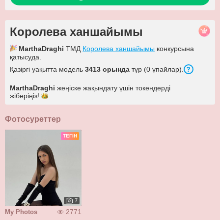
Королева ханшайымы
MarthaDraghi
ТМД
Королева ханшайымы
конкурсына
қатысуда.
Қазіргі уақытта модель
3413 орында
тұр (0 ұпайлар).
MarthaDraghi
жеңіске жақындату үшін токендерді
жіберіңіз!
Фотосуреттер
ТЕГІН
7
2771
My Photos