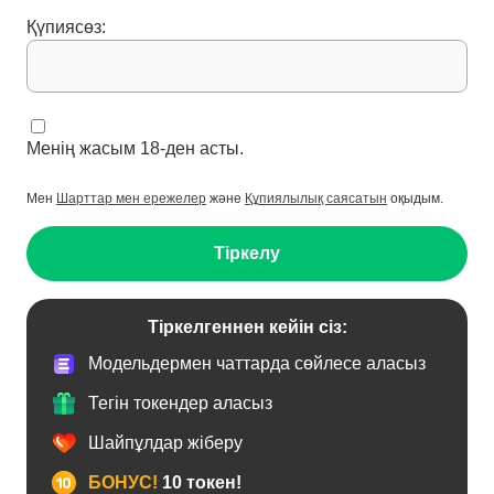
Қүпиясөз:
Менің жасым 18-ден асты.
Мен
Шарттар мен ережелер
және
Құпиялылық саясатын
оқыдым.
Тіркелу
Тіркелгеннен кейін сіз:
Модельдермен чаттарда сөйлесе аласыз
Тегін токендер аласыз
Шайпұлдар жіберу
БОНУС!
10 токен!