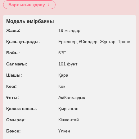
Барлығын қарау
Модель өмірбаяны
Жасы:
19 жылдар
Қызықтырады:
Еркектер, Әйелдер, Жұптар, Транс
Бойы:
5'5"
Салмағы:
101 фунт
Шашы:
Қара
Көзі:
Көк
Ұлты:
Ақ/​Кавказдық
Қасаға шашы:
Қырынған
Омырау:
Кішкентай
Бөксе:
Үлкен