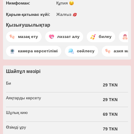
Нимфоман:
Құпия
Қарым-қатынас күйі:
Жалғыз
Қызығушылықтар
мазақ ету
ләззат алу
билеу
т
камера көрсетілімі
сөйлесу
азия мас
Шайпұл мәзірі
Би
29 TKN
Аяқтарды көрсету
29 TKN
Шұлық кию
69 TKN
Өзімді ұру
79 TKN