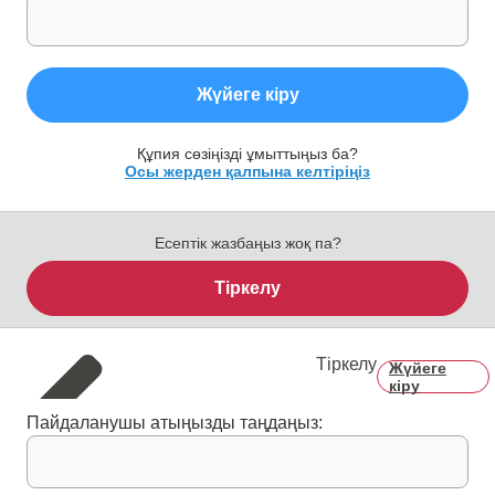
Жүйеге кіру
Құпия сөзіңізді ұмыттыңыз ба?
Осы жерден қалпына келтіріңіз
Есептік жазбаңыз жоқ па?
Тіркелу
Тіркелу
Жүйеге
кіру
Пайдаланушы атыңызды таңдаңыз: