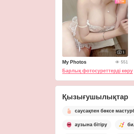
ТЕГІН
1
My Photos
551
Барлық фотосуреттерді көру
Қызығушылықтар
саусақпен бөксе мастур
аузына бітіру
би