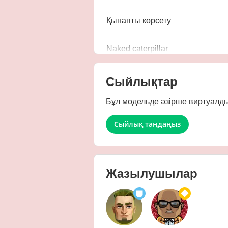
Қынапты көрсету
Naked caterpillar
Сыйлықтар
Бұл модельде әзірше виртуалды 
Сыйлық таңдаңыз
Жазылушылар