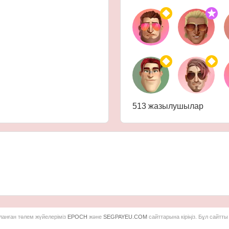
513 жазылушылар
рланған төлем жүйелеріміз
EPOCH
және
SEGPAYEU.COM
сайттарына кіріңіз. Бұл сайтт