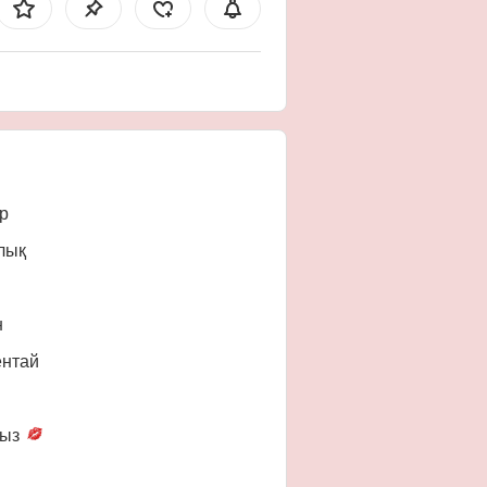
р
лық
н
ентай
ғыз