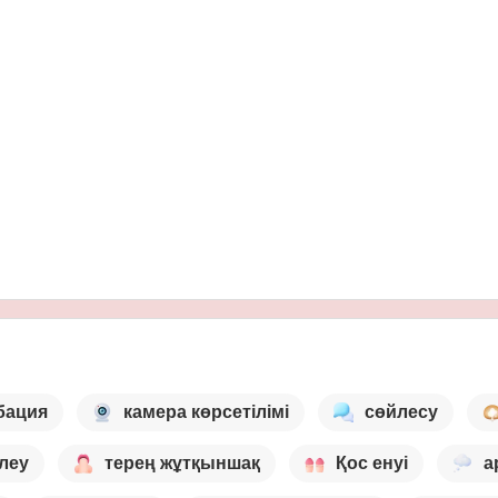
бация
камера көрсетілімі
сөйлесу
леу
терең жұтқыншақ
Қос енуі
а