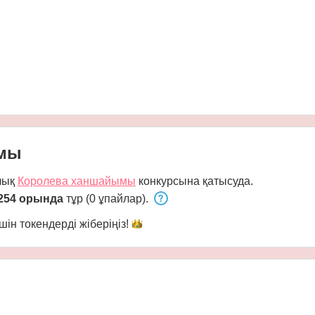
ымы
лық
Королева ханшайымы
конкурсына қатысуда.
254 орында
тұр (0 ұпайлар).
шін токендерді
жіберіңіз!