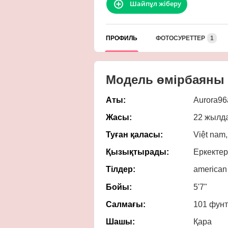
Шайпұл жіберу
ПРОФИЛЬ
ФОТОСУРЕТТЕР
1
Модель өмірбаяны
Аты:
Aurora96
Жасы:
22 жылд
Туған қаласы:
Việt nam,
Қызықтырады:
Еркектер
Тілдер:
american
Бойы:
5'7"
Салмағы:
101 фунт
Шашы:
Қара