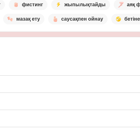
т
фистинг
жыпылықтайды
аяқ 
мазақ ету
саусақпен ойнау
бетіне