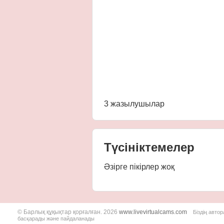
3 жазылушылар
Түсініктемелер
Әзірге пікірлер жоқ
© Барлық құқықтар қорғалған. 2026
www.livevirtualcams.com
Біздің авто
басқарады және пайдаланады