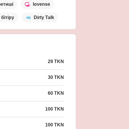
фетиші
lovense
 бітіру
Dirty Talk
29 TKN
30 TKN
60 TKN
100 TKN
100 TKN