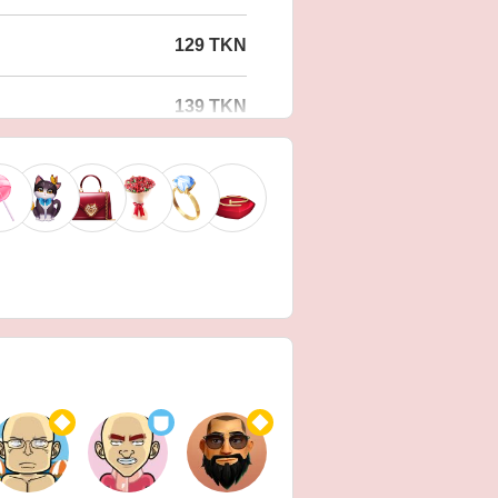
129 TKN
139 TKN