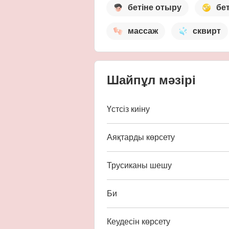
бетіне отыру
бе
массаж
сквирт
Шайпұл мәзірі
Үстсіз киіну
Аяқтарды көрсету
Трусиканы шешу
Би
Кеудесін көрсету