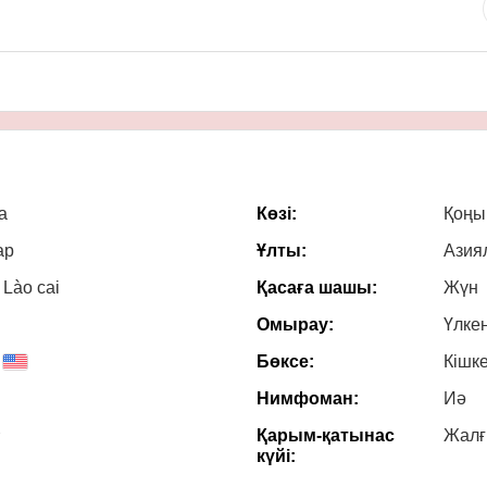
a
Көзі:
Қоңы
ар
Ұлты:
Азия
 Lào cai
Қасаға шашы:
Жүн
Омырау:
Үлке
Бөксе:
Кішк
Нимфоман:
Иә
Қарым-қатынас
Жал
күйі: