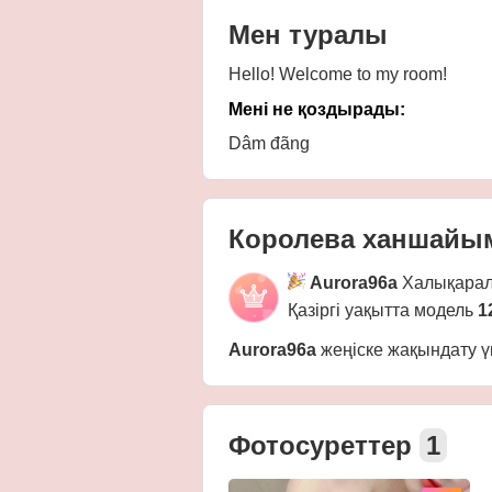
Мен туралы
Hello! Welcome to my room!
Мені не қоздырады:
Dâm đãng
Королева ханшай
Aurora96a
Халықара
Қазіргі уақытта модель
1
Aurora96a
жеңіске жақындату ү
Фотосуреттер
1