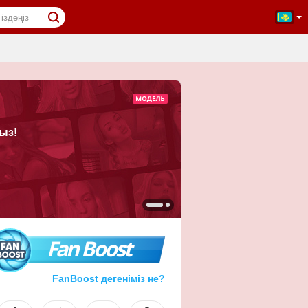
ыз!
Fan Boost
FanBoost дегеніміз не?