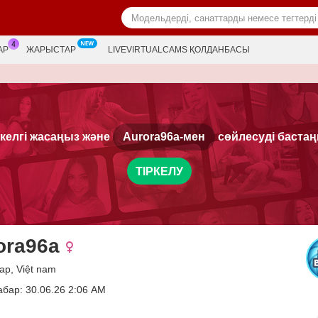
АР
ЖАРЫСТАР
LIVEVIRTUALCAMS ҚОЛДАНБАСЫ
ркелгі жасаңыз және
Aurora96a-мен
сөйлесуді бастаң
ТІРКЕЛУ
ora96a
ар, Việt nam
абар: 30.06.26 2:06 AM